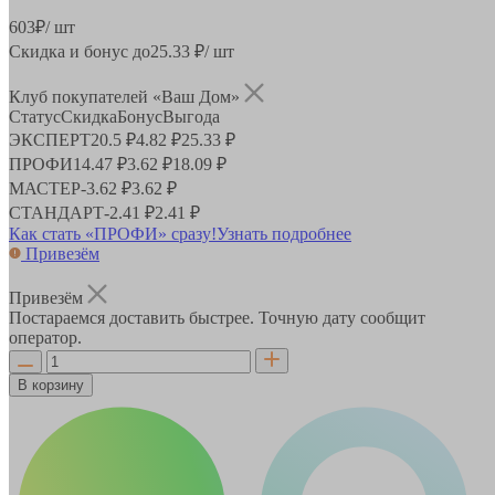
603
₽
/ шт
Скидка и бонус до
25.33
₽/ шт
Клуб покупателей «Ваш Дом»
Статус
Скидка
Бонус
Выгода
ЭКСПЕРТ
20.5 ₽
4.82 ₽
25.33 ₽
ПРОФИ
14.47 ₽
3.62 ₽
18.09 ₽
МАСТЕР
-
3.62 ₽
3.62 ₽
СТАНДАРТ
-
2.41 ₽
2.41 ₽
Как стать «ПРОФИ» сразу!
Узнать подробнее
Привезём
Привезём
Постараемся доставить быстрее. Точную дату сообщит
оператор.
В корзину