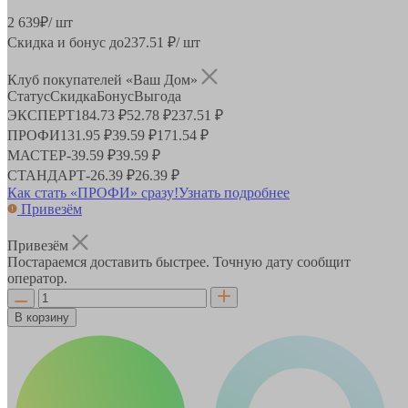
2 639
₽
/ шт
Скидка и бонус до
237.51
₽/ шт
Клуб покупателей «Ваш Дом»
Статус
Скидка
Бонус
Выгода
ЭКСПЕРТ
184.73 ₽
52.78 ₽
237.51 ₽
ПРОФИ
131.95 ₽
39.59 ₽
171.54 ₽
МАСТЕР
-
39.59 ₽
39.59 ₽
СТАНДАРТ
-
26.39 ₽
26.39 ₽
Как стать «ПРОФИ» сразу!
Узнать подробнее
Привезём
Привезём
Постараемся доставить быстрее. Точную дату сообщит
оператор.
В корзину