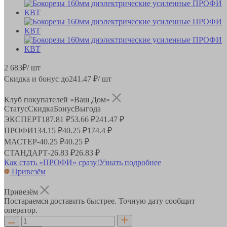
2 683
₽
/ шт
Скидка и бонус до
241.47
₽/ шт
Клуб покупателей «Ваш Дом»
Статус
Скидка
Бонус
Выгода
ЭКСПЕРТ
187.81 ₽
53.66 ₽
241.47 ₽
ПРОФИ
134.15 ₽
40.25 ₽
174.4 ₽
МАСТЕР
-
40.25 ₽
40.25 ₽
СТАНДАРТ
-
26.83 ₽
26.83 ₽
Как стать «ПРОФИ» сразу!
Узнать подробнее
Привезём
Привезём
Постараемся доставить быстрее. Точную дату сообщит
оператор.