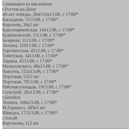
Самовывоз из магазинов:
г.Ростов-на-Дону
40-лет победы, 264/110а
13.08, с 17:00*
Каскадная, 72
13.08, с 17:00*
Королева, 30а
2 шт
Красноармейская, 144
13.08, с 17:00*
Будённовский, 11
13.08, с 17:00*
Базарная, 11
13.08, с 17:00*
Ленина, 119
13.08, с 17:00*
Горсоветская, 45
13.08, с 17:00*
Тибетская, 34
13.08, с 17:00*
Ларина, 45
13.08, с 17:00*
Малиновского, 48а
13.08, с 17:00*
Нансена, 152а
13.08, с 17:00*
Портовая, 532
2 шт
Портовая, 70
13.08, с 17:00*
Рабочая площадь, 19
13.08, с 17:00*
Сальский, 28a
13.08, с 17:00*
г.Батайск
Ленина, 168а
13.08, с 17:00*
М.Горького, 285е
2 шт
Шмидта, 17/1
13.08, с 17:00*
г.Аксай
Вартанова, 11
2 шт