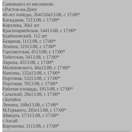
Самовывоз из магазинов:
г.Ростов-на-Дону
40-лет победы, 264/110а
13.08, с 17:00*
Каскадная, 72
13.08, с 17:00*
Королева, 30а
1 шт
Красноармейская, 144
13.08, с 17:00*
Будённовский, 11
2 шт
Базарная, 11
13.08, с 17:00*
Ленина, 119
13.08, с 17:00*
Горсоветская, 45
13.08, с 17:00*
Тибетская, 34
13.08, с 17:00*
Ларина, 45
13.08, с 17:00*
Малиновского, 48а
13.08, с 17:00*
Нансена, 152а
13.08, с 17:00*
Портовая, 532
13.08, с 17:00*
Портовая, 70
13.08, с 17:00*
Рабочая площадь, 19
13.08, с 17:00*
Сальский, 28a
13.08, с 17:00*
г.Батайск
Ленина, 168а
13.08, с 17:00*
М.Горького, 285е
13.08, с 17:00*
Шмидта, 17/1
13.08, с 17:00*
г.Аксай
Вартанова, 11
13.08, с 17:00*