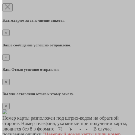
Благодарим за заполнение анкеты.
×
Ваше сообщение успешно отправлено.
×
Ваш Отзыв успешно отправлен.
×
Вы уже оставляли отзыв к этому заказу.
×
Номер карты разположен под штрих-кодом на обратной
стороне. Номер телефона, указанный при получении карты,
вводится без 8 в формате +7(___)-___-__-__ В случае
появления ошибки
"Неверный номер карты и/или номер