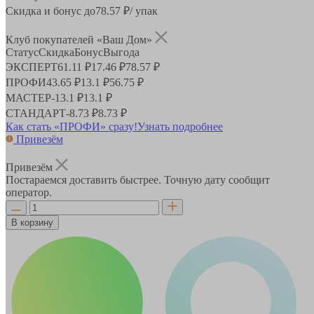
Скидка и бонус до
78.57
₽/ упак
Клуб покупателей «Ваш Дом»
Статус
Скидка
Бонус
Выгода
ЭКСПЕРТ
61.11 ₽
17.46 ₽
78.57 ₽
ПРОФИ
43.65 ₽
13.1 ₽
56.75 ₽
МАСТЕР
-
13.1 ₽
13.1 ₽
СТАНДАРТ
-
8.73 ₽
8.73 ₽
Как стать «ПРОФИ» сразу!
Узнать подробнее
Привезём
Привезём
Постараемся доставить быстрее. Точную дату сообщит
оператор.
В корзину