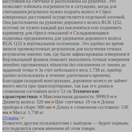
расстояния на счетчике и расположена на рукоятке. Это
позволяет избежать погрешности в ситуациях, когда для
считывания результата нужно поднять колесо
Сброс
измеренных расстояний осуществляется отдельной кнопкой.
Она расположена на рукоятке дорожного колеса RGK Q32,
поэтому не нужно каждый раз наклоняться или поднимать
курвиметр для сброса показаний
Складывающаяся
подножка предназначена для удержания дорожного колеса
RGK Q32 в вертикальном положении. Это удобно во время
записи промежуточных результатов для получения точных
результатов именно там, где были зафиксированы измерения
Вертикальный флажок поможет выполнить точные измерения
линейно протяженных объектов без отклонения от линии до
заданной точки
За счет небольшого веса 1.738 кг, прибор
удобно использовать в течение длительного времени.
Благодаря складной конструкции, дорожное колесо не займет
много места при транспортировке, так как его длина в
сложенном состоянии всего 53 см
Технические
характеристики:
Максимальная дальность: 9999,9 м
Диаметр колеса: 320 мм
Шаг счетчика: 10 см
Длина
прибора в сборе: 980 мм
Длина в сложенном состоянии: 530
мм
Масса: 1.738 кг
Отзывы
Помогите другим пользователям с выбором — будьте первым,
кто поделится своим мнением об этом товаре.