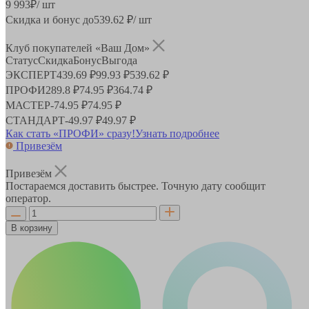
9 993
₽
/ шт
Скидка и бонус до
539.62
₽/ шт
Клуб покупателей «Ваш Дом»
Статус
Скидка
Бонус
Выгода
ЭКСПЕРТ
439.69 ₽
99.93 ₽
539.62 ₽
ПРОФИ
289.8 ₽
74.95 ₽
364.74 ₽
МАСТЕР
-
74.95 ₽
74.95 ₽
СТАНДАРТ
-
49.97 ₽
49.97 ₽
Как стать «ПРОФИ» сразу!
Узнать подробнее
Привезём
Привезём
Постараемся доставить быстрее. Точную дату сообщит
оператор.
В корзину