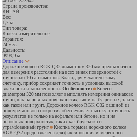
4610011873942
Страна производства:
КИТАЙ
Вес:
1,7 кг
Тип товара:
Колесо измерительное
Гарантия:
24 мес.
Дальность:
9999,9 м
Описание
Дорожное колесо RGK Q32 диаметром 320 мм предназначено
для измерения расстояний на всех видах поверхностей с
точностью 10 сантиметров. Благодаря механическому
счетчику, прибор сохраняет точность в условиях высокой
влажности и запыленности.
Особенности:
Колесо
диаметром 320 мм позволяет выполнять измерения одинаково
точно, как на ровных поверхностях, так и на бугристых, таких
как газон или грунт. Дорожное колесо RGK Q32 с шиной из
полиуретанового покрытия обеспечивает высокую точность
результатов не только на асфальте или бетоне, но и на
неровных поверхностях, таких как брусчатка и
утрамбованный грунт
Кнопка тормоза дорожного колеса
RGK Q32 предназначена для фиксирования измеренного