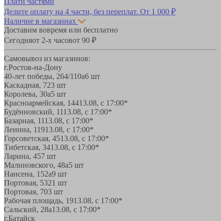
Плати частями
Делите оплату на 4 части, без переплат.
От 1 000 ₽
Наличие в магазинах
Доставим вовремя или бесплатно
Сегодня
от 2-х часов
от 90 ₽
Самовывоз из магазинов:
г.Ростов-на-Дону
40-лет победы, 264/110а
6 шт
Каскадная, 72
3 шт
Королева, 30а
5 шт
Красноармейская, 144
13.08, с 17:00*
Будённовский, 11
13.08, с 17:00*
Базарная, 11
13.08, с 17:00*
Ленина, 119
13.08, с 17:00*
Горсоветская, 45
13.08, с 17:00*
Тибетская, 34
13.08, с 17:00*
Ларина, 45
7 шт
Малиновского, 48а
5 шт
Нансена, 152а
9 шт
Портовая, 532
1 шт
Портовая, 70
3 шт
Рабочая площадь, 19
13.08, с 17:00*
Сальский, 28a
13.08, с 17:00*
г.Батайск