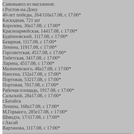
Самовывоз из магазинов:
г.Ростов-на-Дону
40-лет победы, 264/110а
17.08, с 17:00*
Каскадная, 72
1 шт
Королева, 30а
17.08, с 17:00*
Красноармейская, 144
17.08, с 17:00*
Будённовский, 11
17.08, с 17:00*
Базарная, 11
17.08, с 17:00*
Ленина, 119
17.08, с 17:00*
Горсоветская, 45
17.08, с 17:00*
Тибетская, 34
17.08, с 17:00*
Ларина, 45
17.08, с 17:00*
Малиновского, 48а
17.08, с 17:00*
Нансена, 152а
17.08, с 17:00*
Портовая, 532
17.08, с 17:00*
Портовая, 70
17.08, с 17:00*
Рабочая площадь, 19
17.08, с 17:00*
Сальский, 28a
17.08, с 17:00*
г.Батайск
Ленина, 168а
17.08, с 17:00*
М.Горького, 285е
17.08, с 17:00*
Шмидта, 17/1
17.08, с 17:00*
г.Аксай
Вартанова, 11
17.08, с 17:00*