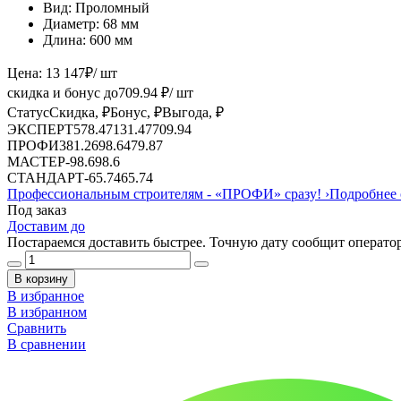
Вид:
Проломный
Диаметр:
68 мм
Длина:
600 мм
Цена:
13 147
₽
/ шт
скидка и бонус до
709.94
₽/ шт
Статус
Скидка, ₽
Бонус, ₽
Выгода, ₽
ЭКСПЕРТ
578.47
131.47
709.94
ПРОФИ
381.26
98.6
479.87
МАСТЕР
-
98.6
98.6
СТАНДАРТ
-
65.74
65.74
Профессиональным строителям -
«ПРОФИ»
сразу!
›
Подробнее 
Под заказ
Доставим до
Постараемся доставить быстрее. Точную дату сообщит оператор
В корзину
В избранное
В избранном
Сравнить
В сравнении