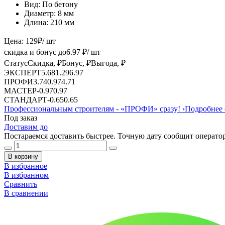
Вид:
По бетону
Диаметр:
8 мм
Длина:
210 мм
Цена:
129
₽
/ шт
скидка и бонус до
6.97
₽/ шт
Статус
Скидка, ₽
Бонус, ₽
Выгода, ₽
ЭКСПЕРТ
5.68
1.29
6.97
ПРОФИ
3.74
0.97
4.71
МАСТЕР
-
0.97
0.97
СТАНДАРТ
-
0.65
0.65
Профессиональным строителям -
«ПРОФИ»
сразу!
›
Подробнее 
Под заказ
Доставим до
Постараемся доставить быстрее. Точную дату сообщит оператор
В корзину
В избранное
В избранном
Сравнить
В сравнении