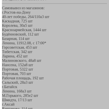
Самовывоз из магазинов:
г.Ростов-на-Дону
40-лет победы, 264/110а
3 шт
Каскадная, 72
5 шт
Королева, 30а
5 шт
Красноармейская, 144
4 шт
Будённовский, 11
2 шт
Базарная, 11
4 шт
Ленина, 119
12.08, с 17:00*
Горсоветская, 45
3 шт
Тибетская, 34
2 шт
Ларина, 45
2 шт
Малиновского, 48а
8 шт
Нансена, 152а
8 шт
Портовая, 532
2 шт
Портовая, 70
3 шт
Рабочая площадь, 19
2 шт
Сальский, 28a
3 шт
г.Батайск
Ленина, 168а
3 шт
М.Горького, 285е
2 шт
Шмидта, 17/1
3 шт
г.Аксай
Вартанова, 11
4 шт