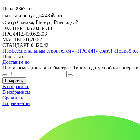
Цена:
83
₽
/ шт
скидка и бонус до
4.48
₽/ шт
Статус
Скидка, ₽
Бонус, ₽
Выгода, ₽
ЭКСПЕРТ
3.65
0.83
4.48
ПРОФИ
2.41
0.62
3.03
МАСТЕР
-
0.62
0.62
СТАНДАРТ
-
0.42
0.42
Профессиональным строителям -
«ПРОФИ»
сразу!
›
Подробнее 
Под заказ
Доставим до
Постараемся доставить быстрее. Точную дату сообщит оператор
В корзину
В избранное
В избранном
Сравнить
В сравнении