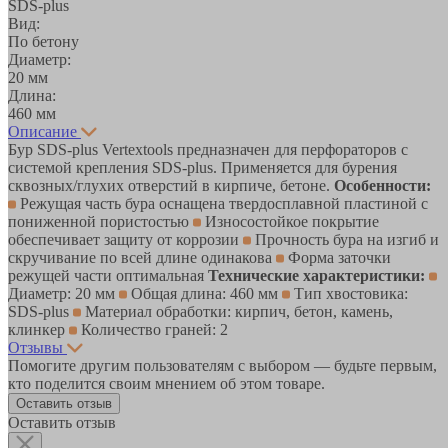
SDS-plus
Вид:
По бетону
Диаметр:
20 мм
Длина:
460 мм
Описание
Бур SDS-plus Vertextools предназначен для перфораторов с
системой крепления SDS-plus. Применяется для бурения
сквозных/глухих отверстий в кирпиче, бетоне.
Особенности:
Режущая часть бура оснащена твердосплавной пластиной с
пониженной пористостью
Износостойкое покрытие
обеспечивает защиту от коррозии
Прочность бура на изгиб и
скручивание по всей длине одинакова
Форма заточки
режущей части оптимальная
Технические характеристики:
Диаметр: 20 мм
Общая длина: 460 мм
Тип хвостовика:
SDS-plus
Материал обработки: кирпич, бетон, камень,
клинкер
Количество граней: 2
Отзывы
Помогите другим пользователям с выбором — будьте первым,
кто поделится своим мнением об этом товаре.
Оставить отзыв
Оставить отзыв