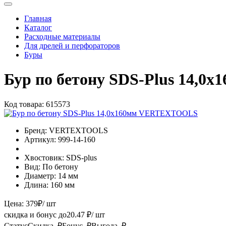
Главная
Каталог
Расходные материалы
Для дрелей и перфораторов
Буры
Бур по бетону SDS-Plus 14,
Код товара:
615573
Бренд:
VERTEXTOOLS
Артикул:
999-14-160
Хвостовик:
SDS-plus
Вид:
По бетону
Диаметр:
14 мм
Длина:
160 мм
Цена:
379
₽
/ шт
скидка и бонус до
20.47
₽/ шт
Статус
Скидка, ₽
Бонус, ₽
Выгода, ₽