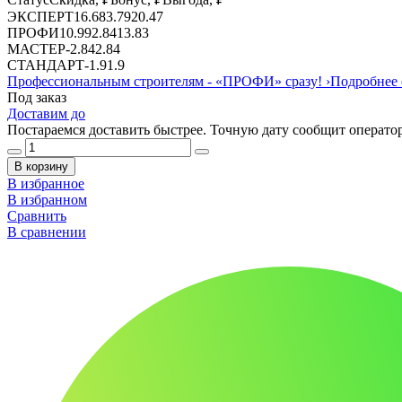
ЭКСПЕРТ
16.68
3.79
20.47
ПРОФИ
10.99
2.84
13.83
МАСТЕР
-
2.84
2.84
СТАНДАРТ
-
1.9
1.9
Профессиональным строителям -
«ПРОФИ»
сразу!
›
Подробнее 
Под заказ
Доставим до
Постараемся доставить быстрее. Точную дату сообщит оператор
В корзину
В избранное
В избранном
Сравнить
В сравнении