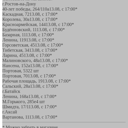
г.Ростов-на-Дону
40-лет победы, 264/110а
13.08, с 17:00*
Каскадная, 72
13.08, с 17:00*
Королева, 30а
13.08, с 17:00*
Красноармейская, 144
13.08, с 17:00*
Будённовский, 11
13.08, с 17:00*
Базарная, 11
13.08, с 17:00*
Ленина, 119
13.08, с 17:00*
Горсоветская, 45
13.08, с 17:00*
Тибетская, 34
13.08, с 17:00*
Ларина, 45
13.08, с 17:00*
Малиновского, 48а
13.08, с 17:00*
Нансена, 152а
13.08, с 17:00*
Портовая, 532
2 шт
Портовая, 70
13.08, с 17:00*
Рабочая площадь, 19
13.08, с 17:00*
Сальский, 28a
13.08, с 17:00*
г.Батайск
Ленина, 168а
13.08, с 17:00*
М.Горького, 285е
4 шт
Шмидта, 17/1
13.08, с 17:00*
г.Аксай
Вартанова, 11
13.08, с 17:00*
* Можно забрать в магазине,