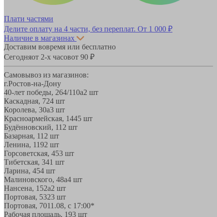
Плати частями
Делите оплату на 4 части, без переплат.
От 1 000 ₽
Наличие в магазинах
Доставим вовремя или бесплатно
Сегодня
от 2-х часов
от 90 ₽
Самовывоз из магазинов:
г.Ростов-на-Дону
40-лет победы, 264/110а
2 шт
Каскадная, 72
4 шт
Королева, 30а
3 шт
Красноармейская, 144
5 шт
Будённовский, 11
2 шт
Базарная, 11
2 шт
Ленина, 119
2 шт
Горсоветская, 45
3 шт
Тибетская, 34
1 шт
Ларина, 45
4 шт
Малиновского, 48а
4 шт
Нансена, 152а
2 шт
Портовая, 532
3 шт
Портовая, 70
11.08, с 17:00*
Рабочая площадь, 19
3 шт