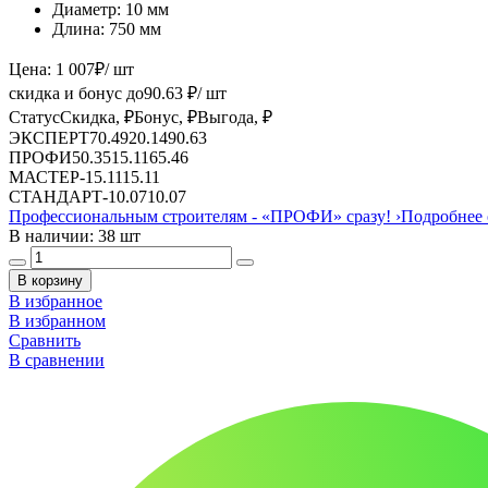
Диаметр:
10 мм
Длина:
750 мм
Цена:
1 007
₽
/ шт
скидка и бонус до
90.63
₽/ шт
Статус
Скидка, ₽
Бонус, ₽
Выгода, ₽
ЭКСПЕРТ
70.49
20.14
90.63
ПРОФИ
50.35
15.11
65.46
МАСТЕР
-
15.11
15.11
СТАНДАРТ
-
10.07
10.07
Профессиональным строителям -
«ПРОФИ»
сразу!
›
Подробнее 
В наличии: 38 шт
В корзину
В избранное
В избранном
Сравнить
В сравнении