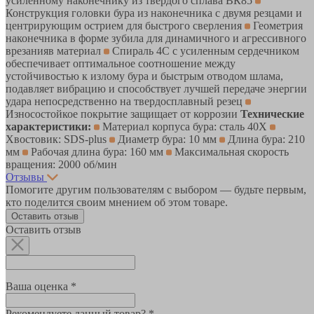
усиленному наконечнику из твердого сплава ВК85
Конструкция головки бура из наконечника с двумя резцами и
центрирующим острием для быстрого сверления
Геометрия
наконечника в форме зубила для динамичного и агрессивного
врезанияв материал
Спираль 4С с усиленным сердечником
обеспечивает оптимальное соотношение между
устойчивостью к излому бура и быстрым отводом шлама,
подавляет вибрацию и способствует лучшей передаче энергии
удара непосредственно на твердосплавный резец
Износостойкое покрытие защищает от коррозии
Технические
характеристики:
Материал корпуса бура: сталь 40Х
Хвостовик: SDS-plus
Диаметр бура: 10 мм
Длина бура: 210
мм
Рабочая длина бура: 160 мм
Максимальная скорость
вращения: 2000 об/мин
Отзывы
Помогите другим пользователям с выбором — будьте первым,
кто поделится своим мнением об этом товаре.
Оставить отзыв
Оставить отзыв
Ваша оценка *
Рекомендуете данный товар? *