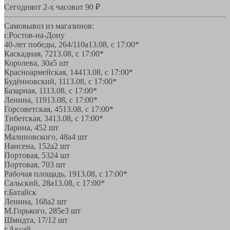
Сегодня
от 2-х часов
от 90 ₽
Самовывоз из магазинов:
г.Ростов-на-Дону
40-лет победы, 264/110а
13.08, с 17:00*
Каскадная, 72
13.08, с 17:00*
Королева, 30а
5 шт
Красноармейская, 144
13.08, с 17:00*
Будённовский, 11
13.08, с 17:00*
Базарная, 11
13.08, с 17:00*
Ленина, 119
13.08, с 17:00*
Горсоветская, 45
13.08, с 17:00*
Тибетская, 34
13.08, с 17:00*
Ларина, 45
2 шт
Малиновского, 48а
4 шт
Нансена, 152а
2 шт
Портовая, 532
4 шт
Портовая, 70
3 шт
Рабочая площадь, 19
13.08, с 17:00*
Сальский, 28a
13.08, с 17:00*
г.Батайск
Ленина, 168а
2 шт
М.Горького, 285е
3 шт
Шмидта, 17/1
2 шт
г.Аксай