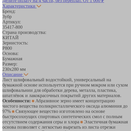
Делите оплату на 4 части, без переплат.
От 1 000 ₽
Характеристики
Бренд:
Зубр
Артикул:
35417-800
Страна производства:
КИТАЙ
Зернистость:
Р800
Основа:
Бумажная
Размер:
230х280 мм
Описание
Лист шлифовальный водостойкий, универсальный на
бумажной основе используется при ручном мокром или сухом
шлифовальнии для обработки дерева, металла, пластика,
шпатлёвок и лакокрасочных покрытий других материалов.
Особенности:
Абразивное зерно имеет концентрацию
чистого вещества поликристаллического оксида алюминия до
97%
Связующее вещество изготовлено на основе
быстросохнущих спиртовых синтетических смол с полным
отсутствием содержания серы и хлора
Эластичная бумажная
основа позволяет с легкостью вырезать из листа отрезки