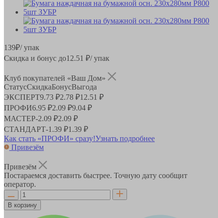
139
₽
/ упак
Скидка и бонус до
12.51
₽/ упак
Клуб покупателей «Ваш Дом»
Статус
Скидка
Бонус
Выгода
ЭКСПЕРТ
9.73 ₽
2.78 ₽
12.51 ₽
ПРОФИ
6.95 ₽
2.09 ₽
9.04 ₽
МАСТЕР
-
2.09 ₽
2.09 ₽
СТАНДАРТ
-
1.39 ₽
1.39 ₽
Как стать «ПРОФИ» сразу!
Узнать подробнее
Привезём
Привезём
Постараемся доставить быстрее. Точную дату сообщит
оператор.
В корзину