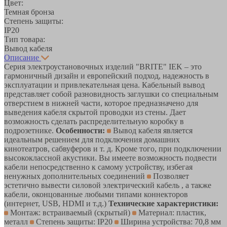
Цвет:
Темная бронза
Степень защиты:
IP20
Тип товара:
Вывод кабеля
Описание
Серия электроустановочных изделий "BRITE" IEK – это
гармоничный дизайн и европейский подход, надежность в
эксплуатации и привлекательная цена. Кабельный вывод
представляет собой разновидность заглушки со специальным
отверстием в нижней части, которое предназначено для
выведения кабеля скрытой проводки из стены. Дает
возможность сделать распределительную коробку в
подрозетнике.
Особенности:
Вывод кабеля является
идеальным решением для подключения домашних
кинотеатров, сабвуферов и т. д. Кроме того, при подключении
высококлассной акустики. Вы имеете возможность подвести
кабели непосредственно к самому устройству, избегая
ненужных дополнительных соединений
Позволяет
эстетично вывести силовой электрический кабель , а также
кабели, оконцованные любыми типами коннекторов
(интернет, USB, HDMI и т.д.)
Технические характеристики:
Монтаж: встраиваемый (скрытый)
Материал: пластик,
металл
Степень защиты: IP20
Ширина устройства: 70,8 мм