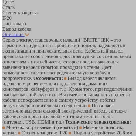
Цвет:
Сталь
Степень защиты:
IP20
Тип товара:
Вывод кабеля
Описание
Серия электроустановочных изделий "BRITE" IEK – это
гармоничный дизайн и европейский подход, надежность в
эксплуатации и привлекательная цена. Кабельный вывод
представляет собой разновидность заглушки со специальным
отверстием в нижней части, которое предназначено для
выведения кабеля скрытой проводки из стены. Дает
возможность сделать распределительную коробку в
подрозетнике.
Особенности:
Вывод кабеля является
идеальным решением для подключения домашних
кинотеатров, сабвуферов и т. д. Кроме того, при подключении
высококлассной акустики. Вы имеете возможность подвести
кабели непосредственно к самому устройству, избегая
ненужных дополнительных соединений
Позволяет
эстетично вывести силовой электрический кабель , а также
кабели, оконцованные любыми типами коннекторов
(интернет, USB, HDMI и т.д.)
Технические характеристики:
Монтаж: встраиваемый (скрытый)
Материал: пластик,
металл
Степень защиты: IP20
Ширина устройства: 70,8 мм