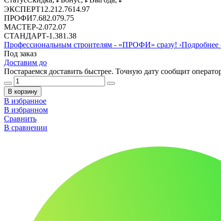
ЭКСПЕРТ
12.21
2.76
14.97
ПРОФИ
7.68
2.07
9.75
МАСТЕР
-
2.07
2.07
СТАНДАРТ
-
1.38
1.38
Профессиональным строителям -
«ПРОФИ»
сразу!
›
Подробнее 
Под заказ
Доставим до
Постараемся доставить быстрее. Точную дату сообщит оператор
В корзину
В избранное
В избранном
Сравнить
В сравнении