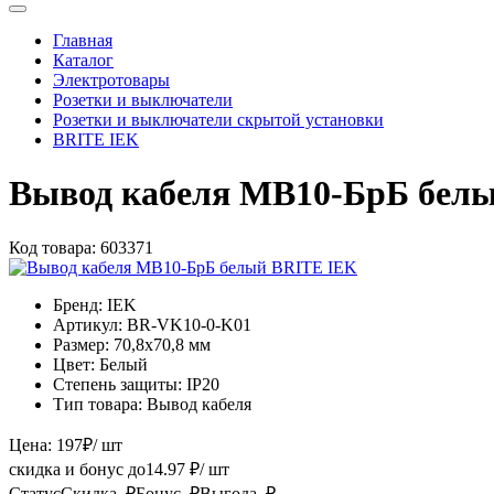
Главная
Каталог
Электротовары
Розетки и выключатели
Розетки и выключатели скрытой установки
BRITE IEK
Вывод кабеля МВ10-БрБ бел
Код товара:
603371
Бренд:
IEK
Артикул:
BR-VK10-0-K01
Размер:
70,8х70,8 мм
Цвет:
Белый
Степень защиты:
IP20
Тип товара:
Вывод кабеля
Цена:
197
₽
/ шт
скидка и бонус до
14.97
₽/ шт
Статус
Скидка, ₽
Бонус, ₽
Выгода, ₽