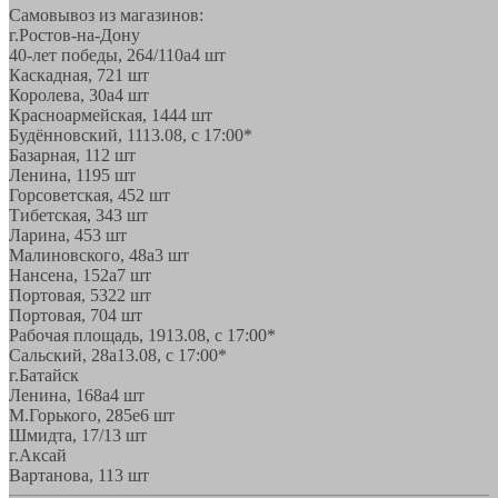
Самовывоз из магазинов:
г.Ростов-на-Дону
40-лет победы, 264/110а
4 шт
Каскадная, 72
1 шт
Королева, 30а
4 шт
Красноармейская, 144
4 шт
Будённовский, 11
13.08, с 17:00*
Базарная, 11
2 шт
Ленина, 119
5 шт
Горсоветская, 45
2 шт
Тибетская, 34
3 шт
Ларина, 45
3 шт
Малиновского, 48а
3 шт
Нансена, 152а
7 шт
Портовая, 532
2 шт
Портовая, 70
4 шт
Рабочая площадь, 19
13.08, с 17:00*
Сальский, 28a
13.08, с 17:00*
г.Батайск
Ленина, 168а
4 шт
М.Горького, 285е
6 шт
Шмидта, 17/1
3 шт
г.Аксай
Вартанова, 11
3 шт