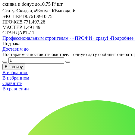
скидка и бонус до
10.75
₽/ шт
Статус
Скидка, ₽
Бонус, ₽
Выгода, ₽
ЭКСПЕРТ
8.76
1.99
10.75
ПРОФИ
5.77
1.49
7.26
МАСТЕР
-
1.49
1.49
СТАНДАРТ
-
1
1
Профессиональным строителям -
«ПРОФИ»
сразу!
›
Подробнее 
Под заказ
Доставим до
Постараемся доставить быстрее. Точную дату сообщит оператор
В корзину
В избранное
В избранном
Сравнить
В сравнении