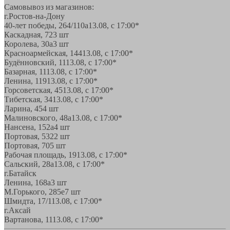
Самовывоз из магазинов:
г.Ростов-на-Дону
40-лет победы, 264/110а
13.08, с 17:00*
Каскадная, 72
3 шт
Королева, 30а
3 шт
Красноармейская, 144
13.08, с 17:00*
Будённовский, 11
13.08, с 17:00*
Базарная, 11
13.08, с 17:00*
Ленина, 119
13.08, с 17:00*
Горсоветская, 45
13.08, с 17:00*
Тибетская, 34
13.08, с 17:00*
Ларина, 45
4 шт
Малиновского, 48а
13.08, с 17:00*
Нансена, 152а
4 шт
Портовая, 532
2 шт
Портовая, 70
5 шт
Рабочая площадь, 19
13.08, с 17:00*
Сальский, 28a
13.08, с 17:00*
г.Батайск
Ленина, 168а
3 шт
М.Горького, 285е
7 шт
Шмидта, 17/1
13.08, с 17:00*
г.Аксай
Вартанова, 11
13.08, с 17:00*