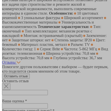
все задачи при строительстве и ремонте жилой и
коммерческой недвижимости, выполнить современные
интерьеры в едином стиле.
Особенности:
10 цветовых
решений
3 уникальные фактуры
Широкий ассортимент
Высококачественные материалы
Универсальность и
взаимозаменяемость
Технические характеристки:
Тип:
оконечный
Тип комплектации: механизм розетки с
накладкой
Монтаж: встраиваемый (скрытый)
Заземление:
нет
Защитные шторки: нет
Степень защиты: IP20
Цвет:
бежевый
Материал: пластик, металл
Разъем: TV
Количество гнезд: 1
Серия: Brite
Частота: 5-862 МГц
Вид
розетки: телевизионная
Ширина устройства: 70,8 мм
Высота устройства: 70,8 мм
Глубина устройства: 36,7 мм
Отзывы
Помогите другим пользователям с выбором — будьте первым,
кто поделится своим мнением об этом товаре.
Оставить отзыв
Оставить отзыв
Ваша оценка *
Рекомендуете данный товар? *