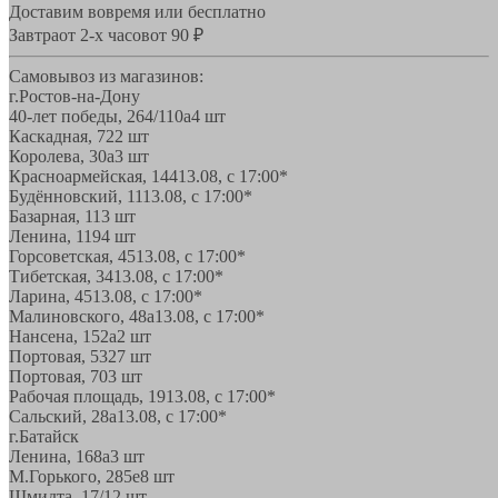
Доставим вовремя или бесплатно
Завтра
от 2-х часов
от 90 ₽
Самовывоз из магазинов:
г.Ростов-на-Дону
40-лет победы, 264/110а
4 шт
Каскадная, 72
2 шт
Королева, 30а
3 шт
Красноармейская, 144
13.08, с 17:00*
Будённовский, 11
13.08, с 17:00*
Базарная, 11
3 шт
Ленина, 119
4 шт
Горсоветская, 45
13.08, с 17:00*
Тибетская, 34
13.08, с 17:00*
Ларина, 45
13.08, с 17:00*
Малиновского, 48а
13.08, с 17:00*
Нансена, 152а
2 шт
Портовая, 532
7 шт
Портовая, 70
3 шт
Рабочая площадь, 19
13.08, с 17:00*
Сальский, 28a
13.08, с 17:00*
г.Батайск
Ленина, 168а
3 шт
М.Горького, 285е
8 шт
Шмидта, 17/1
2 шт