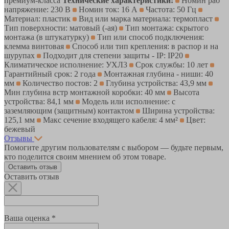
премиум-класса
Технические характеристики:
Номин раб
напряжение: 230 В
Номин ток: 16 А
Частота: 50 Гц
Материал: пластик
Вид или марка материала: термопласт
Тип поверхности: матовый (-ая)
Тип монтажа: скрытого
монтажа (в штукатурку)
Тип или способ подключения:
клемма винтовая
Способ или тип крепления: в распор и на
шурупах
Подходит для степени защиты - IP: IP20
Климатическое исполнение: УХЛ3
Срок службы: 10 лет
Гарантийный срок: 2 года
Монтажная глубина - ниши: 40
мм
Количество постов: 2
Глубина устройства: 43,9 мм
Мин глубина встр монтажной коробки: 40 мм
Высота
устройства: 84,1 мм
Модель или исполнение: с
заземляющим (защитным) контактом
Ширина устройства:
125,1 мм
Макс сечение входящего кабеля: 4 мм²
Цвет:
бежевый
Отзывы
Помогите другим пользователям с выбором — будьте первым,
кто поделится своим мнением об этом товаре.
Оставить отзыв
Оставить отзыв
Ваша оценка *