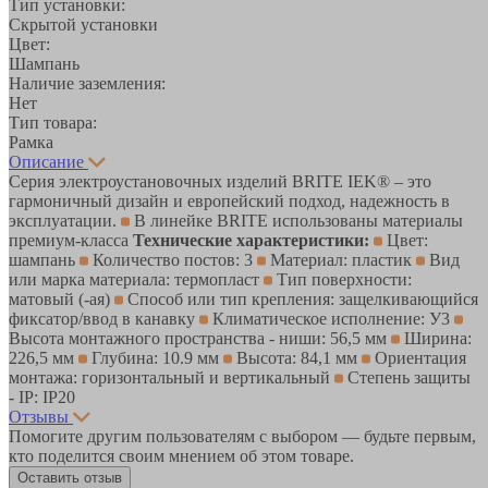
Тип установки:
Скрытой установки
Цвет:
Шампань
Наличие заземления:
Нет
Тип товара:
Рамка
Описание
Серия электроустановочных изделий BRITE IEK® – это
гармоничный дизайн и европейский подход, надежность в
эксплуатации.
В линейке BRITE использованы материалы
премиум-класса
Технические характеристики:
Цвет:
шампань
Количество постов: 3
Материал: пластик
Вид
или марка материала: термопласт
Тип поверхности:
матовый (-ая)
Способ или тип крепления: защелкивающийся
фиксатор/ввод в канавку
Климатическое исполнение: У3
Высота монтажного пространства - ниши: 56,5 мм
Ширина:
226,5 мм
Глубина: 10.9 мм
Высота: 84,1 мм
Ориентация
монтажа: горизонтальный и вертикальный
Степень защиты
- IP: IP20
Отзывы
Помогите другим пользователям с выбором — будьте первым,
кто поделится своим мнением об этом товаре.
Оставить отзыв