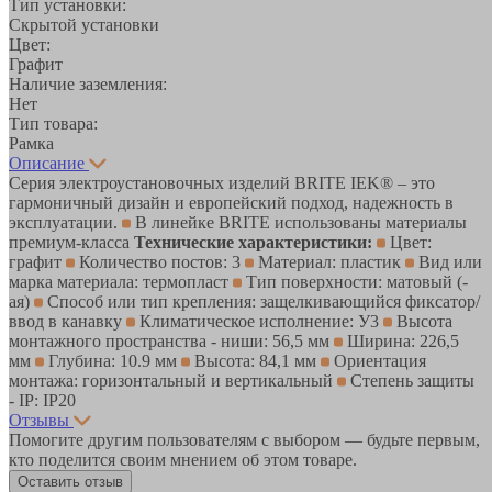
Тип установки:
Скрытой установки
Цвет:
Графит
Наличие заземления:
Нет
Тип товара:
Рамка
Описание
Серия электроустановочных изделий BRITE IEK® – это
гармоничный дизайн и европейский подход, надежность в
эксплуатации.
В линейке BRITE использованы материалы
премиум-класса
Технические характеристики:
Цвет:
графит
Количество постов: 3
Материал: пластик
Вид или
марка материала: термопласт
Тип поверхности: матовый (-
ая)
Способ или тип крепления: защелкивающийся фиксатор/
ввод в канавку
Климатическое исполнение: У3
Высота
монтажного пространства - ниши: 56,5 мм
Ширина: 226,5
мм
Глубина: 10.9 мм
Высота: 84,1 мм
Ориентация
монтажа: горизонтальный и вертикальный
Степень защиты
- IP: IP20
Отзывы
Помогите другим пользователям с выбором — будьте первым,
кто поделится своим мнением об этом товаре.
Оставить отзыв