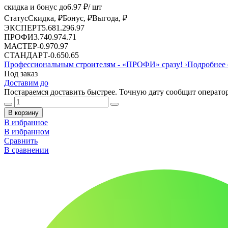
скидка и бонус до
6.97
₽/ шт
Статус
Скидка, ₽
Бонус, ₽
Выгода, ₽
ЭКСПЕРТ
5.68
1.29
6.97
ПРОФИ
3.74
0.97
4.71
МАСТЕР
-
0.97
0.97
СТАНДАРТ
-
0.65
0.65
Профессиональным строителям -
«ПРОФИ»
сразу!
›
Подробнее 
Под заказ
Доставим до
Постараемся доставить быстрее. Точную дату сообщит оператор
В корзину
В избранное
В избранном
Сравнить
В сравнении