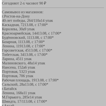
Сегодня
от 2-х часов
от 90 ₽
Самовывоз из магазинов:
г.Ростов-на-Дону
40-лет победы, 264/110а
14 упак
Каскадная, 72
13.08, с 17:00*
Королева, 30а
9 упак
Красноармейская, 144
13.08, с 17:00*
Будённовский, 11
13.08, с 17:00*
Базарная, 11
13.08, с 17:00*
Ленина, 119
13.08, с 17:00*
Горсоветская, 45
13.08, с 17:00*
Тибетская, 34
13.08, с 17:00*
Ларина, 45
11 упак
Малиновского, 48а
14 упак
Нансена, 152а
6 упак
Портовая, 532
3 упак
Портовая, 70
6 упак
Рабочая площадь, 19
13.08, с 17:00*
Сальский, 28a
13.08, с 17:00*
г.Батайск
Ленина, 168а
11 упак
М.Горького, 285е
14 упак
Шмидта, 17/1
13.08, с 17:00*
г.Аксай