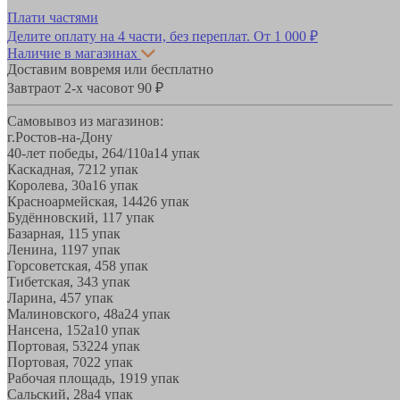
Плати частями
Делите оплату на 4 части, без переплат.
От 1 000 ₽
Наличие в магазинах
Доставим вовремя или бесплатно
Завтра
от 2-х часов
от 90 ₽
Самовывоз из магазинов:
г.Ростов-на-Дону
40-лет победы, 264/110а
14 упак
Каскадная, 72
12 упак
Королева, 30а
16 упак
Красноармейская, 144
26 упак
Будённовский, 11
7 упак
Базарная, 11
5 упак
Ленина, 119
7 упак
Горсоветская, 45
8 упак
Тибетская, 34
3 упак
Ларина, 45
7 упак
Малиновского, 48а
24 упак
Нансена, 152а
10 упак
Портовая, 532
24 упак
Портовая, 70
22 упак
Рабочая площадь, 19
19 упак
Сальский, 28a
4 упак