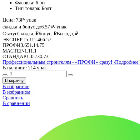
Фасовка:
6 шт
Тип товара:
Болт
Цена:
73
₽
/ упак
скидка и бонус до
6.57
₽/ упак
Статус
Скидка, ₽
Бонус, ₽
Выгода, ₽
ЭКСПЕРТ
5.11
1.46
6.57
ПРОФИ
3.65
1.1
4.75
МАСТЕР
-
1.1
1.1
СТАНДАРТ
-
0.73
0.73
Профессиональным строителям -
«ПРОФИ»
сразу!
›
Подробнее 
В наличии: 214 упак
В корзину
В избранное
В избранном
Сравнить
В сравнении