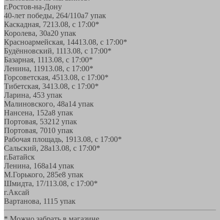
г.Ростов-на-Дону
40-лет победы, 264/110а
7 упак
Каскадная, 72
13.08, с 17:00*
Королева, 30а
20 упак
Красноармейская, 144
13.08, с 17:00*
Будённовский, 11
13.08, с 17:00*
Базарная, 11
13.08, с 17:00*
Ленина, 119
13.08, с 17:00*
Горсоветская, 45
13.08, с 17:00*
Тибетская, 34
13.08, с 17:00*
Ларина, 45
3 упак
Малиновского, 48а
14 упак
Нансена, 152а
8 упак
Портовая, 532
12 упак
Портовая, 70
10 упак
Рабочая площадь, 19
13.08, с 17:00*
Сальский, 28a
13.08, с 17:00*
г.Батайск
Ленина, 168а
14 упак
М.Горького, 285е
8 упак
Шмидта, 17/1
13.08, с 17:00*
г.Аксай
Вартанова, 11
15 упак
* Можно забрать в магазине,