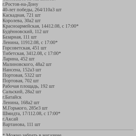
г.Ростов-на-Дону
40-лет победы, 264/110а
3 шт
Каскадная, 72
1 шт
Королева, 30а
2 шт
Красноармейская, 144
12.08, с 17:00*
Будённовский, 11
2 шт
Базарная, 11
1 шт
Ленина, 119
12.08, с 17:00*
Горсоветская, 45
1 шт
Тибетская, 34
12.08, с 17:00*
Ларина, 45
2 шт
Малиновского, 48а
2 шт
Нансена, 152а
3 шт
Портовая, 532
2 шт
Портовая, 70
2 шт
Рабочая площадь, 19
2 шт
Сальский, 28a
2 шт
г.Батайск
Ленина, 168а
2 шт
М.Горького, 285е
3 шт
Шмидта, 17/1
12.08, с 17:00*
г.Аксай
Вартанова, 11
1 шт
* Можно забрать в магазине,