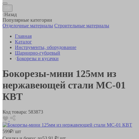
Назад
Популярные категории
Отделочные материалы
Строительные материалы
Главная
Каталог
Инструменты, оборудование
Шарнирно-губцевый
Бокорезы и кусачки
Бокорезы-мини 125мм из
нержавеющей стали MC-01
КВТ
Код товара:
583873
599
₽
/ шт
Скидка и бонус до
53.91
₽/ шт