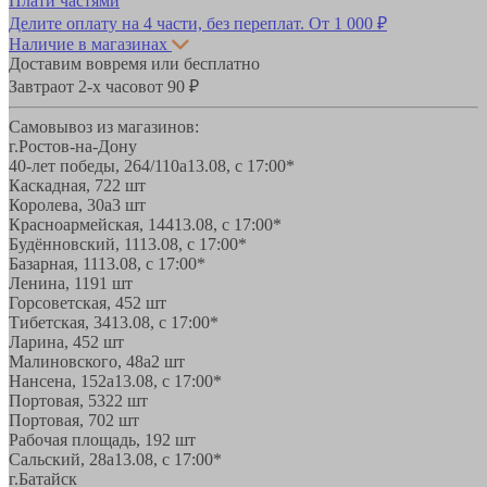
Плати частями
Делите оплату на 4 части, без переплат.
От 1 000 ₽
Наличие в магазинах
Доставим вовремя или бесплатно
Завтра
от 2-х часов
от 90 ₽
Самовывоз из магазинов:
г.Ростов-на-Дону
40-лет победы, 264/110а
13.08, с 17:00*
Каскадная, 72
2 шт
Королева, 30а
3 шт
Красноармейская, 144
13.08, с 17:00*
Будённовский, 11
13.08, с 17:00*
Базарная, 11
13.08, с 17:00*
Ленина, 119
1 шт
Горсоветская, 45
2 шт
Тибетская, 34
13.08, с 17:00*
Ларина, 45
2 шт
Малиновского, 48а
2 шт
Нансена, 152а
13.08, с 17:00*
Портовая, 532
2 шт
Портовая, 70
2 шт
Рабочая площадь, 19
2 шт
Сальский, 28a
13.08, с 17:00*
г.Батайск