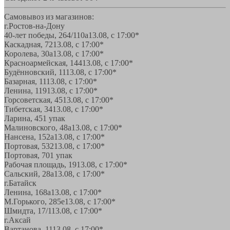
Самовывоз из магазинов:
г.Ростов-на-Дону
40-лет победы, 264/110а
13.08, с 17:00*
Каскадная, 72
13.08, с 17:00*
Королева, 30а
13.08, с 17:00*
Красноармейская, 144
13.08, с 17:00*
Будённовский, 11
13.08, с 17:00*
Базарная, 11
13.08, с 17:00*
Ленина, 119
13.08, с 17:00*
Горсоветская, 45
13.08, с 17:00*
Тибетская, 34
13.08, с 17:00*
Ларина, 45
1 упак
Малиновского, 48а
13.08, с 17:00*
Нансена, 152а
13.08, с 17:00*
Портовая, 532
13.08, с 17:00*
Портовая, 70
1 упак
Рабочая площадь, 19
13.08, с 17:00*
Сальский, 28a
13.08, с 17:00*
г.Батайск
Ленина, 168а
13.08, с 17:00*
М.Горького, 285е
13.08, с 17:00*
Шмидта, 17/1
13.08, с 17:00*
г.Аксай
Вартанова, 11
13.08, с 17:00*