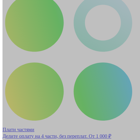
Плати частями
Делите оплату на 4 части, без переплат.
От 1 000 ₽