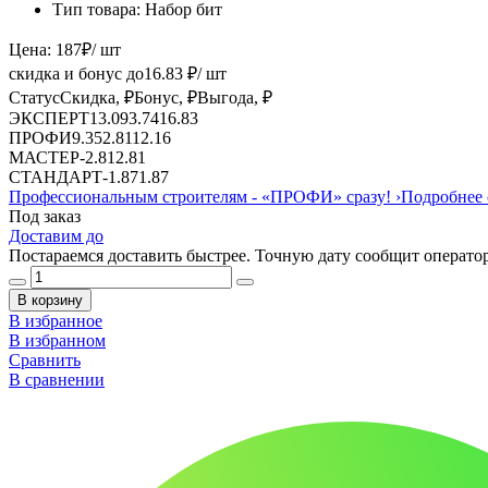
Тип товара:
Набор бит
Цена:
187
₽
/ шт
скидка и бонус до
16.83
₽/ шт
Статус
Скидка, ₽
Бонус, ₽
Выгода, ₽
ЭКСПЕРТ
13.09
3.74
16.83
ПРОФИ
9.35
2.81
12.16
МАСТЕР
-
2.81
2.81
СТАНДАРТ
-
1.87
1.87
Профессиональным строителям -
«ПРОФИ»
сразу!
›
Подробнее 
Под заказ
Доставим до
Постараемся доставить быстрее. Точную дату сообщит оператор
В корзину
В избранное
В избранном
Сравнить
В сравнении