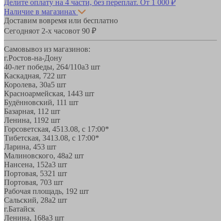
Делите оплату на 4 части, без переплат.
От 1 000 ₽
Наличие в магазинах
Доставим вовремя или бесплатно
Сегодня
от 2-х часов
от 90 ₽
Самовывоз из магазинов:
г.Ростов-на-Дону
40-лет победы, 264/110а
3 шт
Каскадная, 72
2 шт
Королева, 30а
5 шт
Красноармейская, 144
3 шт
Будённовский, 11
1 шт
Базарная, 11
2 шт
Ленина, 119
2 шт
Горсоветская, 45
13.08, с 17:00*
Тибетская, 34
13.08, с 17:00*
Ларина, 45
3 шт
Малиновского, 48а
2 шт
Нансена, 152а
3 шт
Портовая, 532
1 шт
Портовая, 70
3 шт
Рабочая площадь, 19
2 шт
Сальский, 28a
2 шт
г.Батайск
Ленина, 168а
3 шт