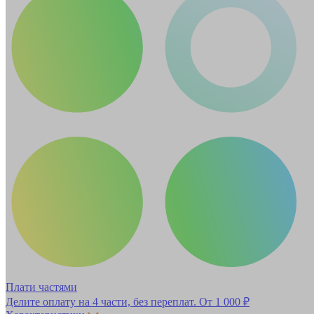
Плати частями
Делите оплату на 4 части, без переплат.
От 1 000 ₽