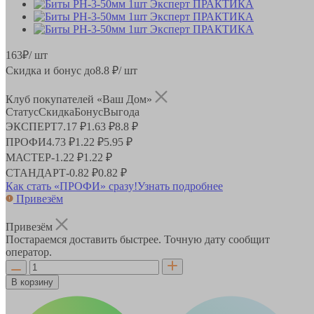
163
₽
/ шт
Скидка и бонус до
8.8
₽/ шт
Клуб покупателей «Ваш Дом»
Статус
Скидка
Бонус
Выгода
ЭКСПЕРТ
7.17 ₽
1.63 ₽
8.8 ₽
ПРОФИ
4.73 ₽
1.22 ₽
5.95 ₽
МАСТЕР
-
1.22 ₽
1.22 ₽
СТАНДАРТ
-
0.82 ₽
0.82 ₽
Как стать «ПРОФИ» сразу!
Узнать подробнее
Привезём
Привезём
Постараемся доставить быстрее. Точную дату сообщит
оператор.
В корзину