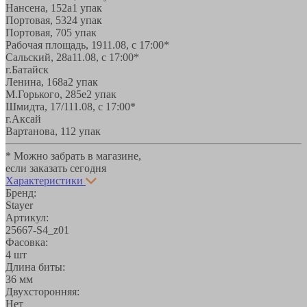
Нансена, 152а
1 упак
Портовая, 532
4 упак
Портовая, 70
5 упак
Рабочая площадь, 19
11.08, с 17:00*
Сальский, 28a
11.08, с 17:00*
г.Батайск
Ленина, 168а
2 упак
М.Горького, 285е
2 упак
Шмидта, 17/1
11.08, с 17:00*
г.Аксай
Вартанова, 11
2 упак
* Можно забрать в магазине,
если заказать сегодня
Характеристики
Бренд:
Stayer
Артикул:
25667-S4_z01
Фасовка:
4 шт
Длина биты:
36 мм
Двухсторонняя:
Нет