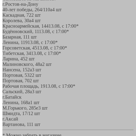
г.Ростов-на-Дону
40-лет победы, 264/110а
4 шт
Каскадная, 72
2 шт
Королева, 30а
4 шт
Красноармейская, 144
13.08, с 17:00*
Будённовский, 11
13.08, с 17:00*
Базарная, 11
1 шт
Ленина, 119
13.08, с 17:00*
Горсоветская, 45
13.08, с 17:00*
Тибетская, 34
13.08, с 17:00*
Ларина, 45
2 шт
Малиновского, 48а
2 шт
Нансена, 152а
3 шт
Портовая, 532
2 шт
Портовая, 70
2 шт
Рабочая площадь, 19
13.08, с 17:00*
Сальский, 28a
3 шт
г.Батайск
Ленина, 168а
1 шт
М.Горького, 285е
3 шт
Шмидта, 17/1
2 шт
г.Аксай
Вартанова, 11
1 шт
* Можно забрать в магазине,