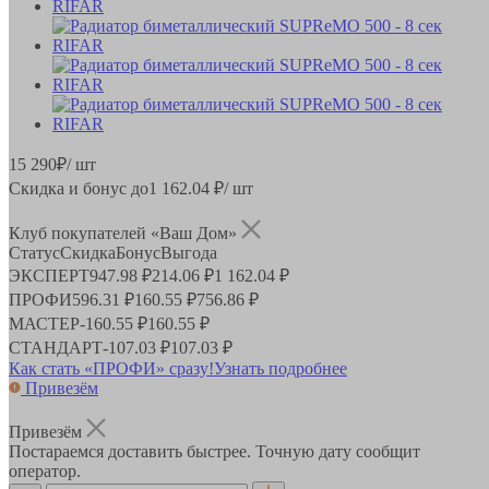
15 290
₽
/ шт
Скидка и бонус до
1 162.04
₽/ шт
Клуб покупателей «Ваш Дом»
Статус
Скидка
Бонус
Выгода
ЭКСПЕРТ
947.98 ₽
214.06 ₽
1 162.04 ₽
ПРОФИ
596.31 ₽
160.55 ₽
756.86 ₽
МАСТЕР
-
160.55 ₽
160.55 ₽
СТАНДАРТ
-
107.03 ₽
107.03 ₽
Как стать «ПРОФИ» сразу!
Узнать подробнее
Привезём
Привезём
Постараемся доставить быстрее. Точную дату сообщит
оператор.