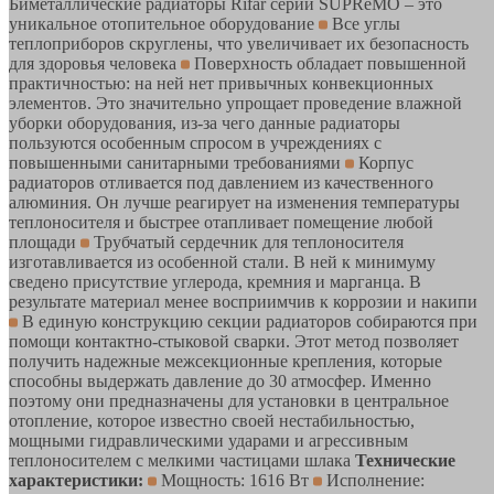
Биметаллические радиаторы Rifar серии SUPReMO – это
уникальное отопительное оборудование
Все углы
теплоприборов скруглены, что увеличивает их безопасность
для здоровья человека
Поверхность обладает повышенной
практичностью: на ней нет привычных конвекционных
элементов. Это значительно упрощает проведение влажной
уборки оборудования, из-за чего данные радиаторы
пользуются особенным спросом в учреждениях с
повышенными санитарными требованиями
Корпус
радиаторов отливается под давлением из качественного
алюминия. Он лучше реагирует на изменения температуры
теплоносителя и быстрее отапливает помещение любой
площади
Трубчатый сердечник для теплоносителя
изготавливается из особенной стали. В ней к минимуму
сведено присутствие углерода, кремния и марганца. В
результате материал менее восприимчив к коррозии и накипи
В единую конструкцию секции радиаторов собираются при
помощи контактно-стыковой сварки. Этот метод позволяет
получить надежные межсекционные крепления, которые
способны выдержать давление до 30 атмосфер. Именно
поэтому они предназначены для установки в центральное
отопление, которое известно своей нестабильностью,
мощными гидравлическими ударами и агрессивным
теплоносителем с мелкими частицами шлака
Технические
характеристики:
Мощность: 1616 Вт
Исполнение: