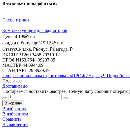
Вам может понадобиться:
Эксцентрики
Комплектующие для радиаторов
Цена:
4 199
₽
/ шт
скидка и бонус до
319.12
₽/ шт
Статус
Скидка, ₽
Бонус, ₽
Выгода, ₽
ЭКСПЕРТ
260.34
58.79
319.12
ПРОФИ
163.76
44.09
207.85
МАСТЕР
-
44.09
44.09
СТАНДАРТ
-
29.39
29.39
Профессиональным строителям -
«ПРОФИ»
сразу!
›
Подробнее 
Под заказ
Доставим до
Постараемся доставить быстрее. Точную дату сообщит оператор
В корзину
В избранное
В избранном
Сравнить
В сравнении