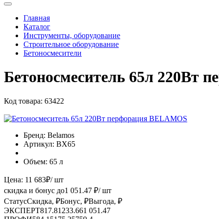
Главная
Каталог
Инструменты, оборудование
Строительное оборудование
Бетоносмесители
Бетоносмеситель 65л 220Вт
Код товара:
63422
Бренд:
Belamos
Артикул:
ВХ65
Объем:
65 л
Цена:
11 683
₽
/ шт
скидка и бонус до
1 051.47
₽/ шт
Статус
Скидка, ₽
Бонус, ₽
Выгода, ₽
ЭКСПЕРТ
817.81
233.66
1 051.47