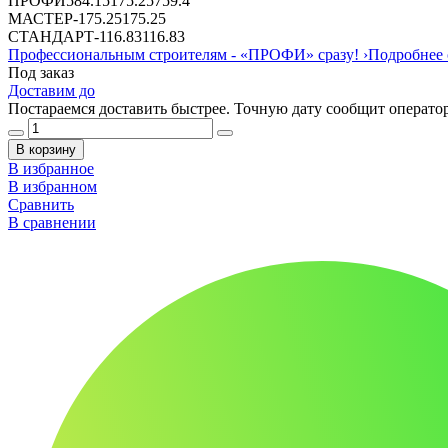
ПРОФИ
584.15
175.25
759.4
МАСТЕР
-
175.25
175.25
СТАНДАРТ
-
116.83
116.83
Профессиональным строителям -
«ПРОФИ»
сразу!
›
Подробнее 
Под заказ
Доставим до
Постараемся доставить быстрее. Точную дату сообщит оператор
В корзину
В избранное
В избранном
Сравнить
В сравнении