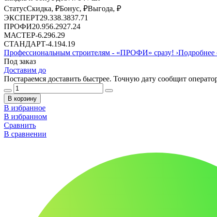
Статус
Скидка, ₽
Бонус, ₽
Выгода, ₽
ЭКСПЕРТ
29.33
8.38
37.71
ПРОФИ
20.95
6.29
27.24
МАСТЕР
-
6.29
6.29
СТАНДАРТ
-
4.19
4.19
Профессиональным строителям -
«ПРОФИ»
сразу!
›
Подробнее 
Под заказ
Доставим до
Постараемся доставить быстрее. Точную дату сообщит оператор
В корзину
В избранное
В избранном
Сравнить
В сравнении