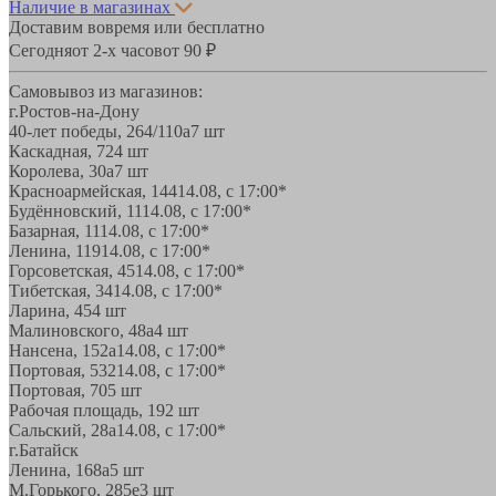
Наличие в магазинах
Доставим вовремя или бесплатно
Сегодня
от 2-х часов
от 90 ₽
Самовывоз из магазинов:
г.Ростов-на-Дону
40-лет победы, 264/110а
7 шт
Каскадная, 72
4 шт
Королева, 30а
7 шт
Красноармейская, 144
14.08, с 17:00*
Будённовский, 11
14.08, с 17:00*
Базарная, 11
14.08, с 17:00*
Ленина, 119
14.08, с 17:00*
Горсоветская, 45
14.08, с 17:00*
Тибетская, 34
14.08, с 17:00*
Ларина, 45
4 шт
Малиновского, 48а
4 шт
Нансена, 152а
14.08, с 17:00*
Портовая, 532
14.08, с 17:00*
Портовая, 70
5 шт
Рабочая площадь, 19
2 шт
Сальский, 28a
14.08, с 17:00*
г.Батайск
Ленина, 168а
5 шт
М.Горького, 285е
3 шт