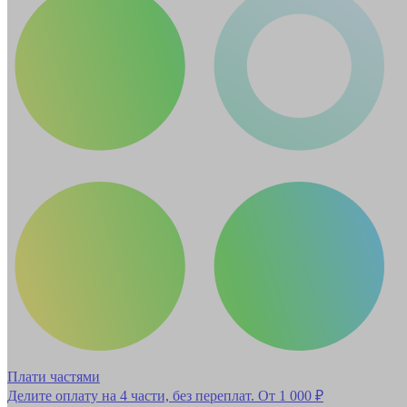
Плати частями
Делите оплату на 4 части, без переплат.
От 1 000 ₽