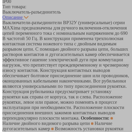
IP00
Тип товара:
Выключатель-разъединитель
Описание
Выключатели-разъединители ВР32У (универсальные) серии
MAXima предназначены для ручного включения-отключения
цепей переменного тока с номинальным напряжением до 690
В частотой 50 Гц. В конструкции применена трехполюсная
контактная система ножевого типа с двойным видимым
разрывом цепи. С помощью двойного разрыва цепи, больших
растворов контактов и дугогасительных камер обеспечивается
эффективное гашение электрической дуги при коммутации
нагрузок, что препятствует преждевременному и чрезмерному
износу контактов. Конструкция контактных выводов
обеспечивает болтовое присоединение шин или проводников,
оконцованных кабельными наконечниками. Все рубильники
являются универсальными по типу присоединения рукоятки.
Конструкция рубильника предусматривает установку
рукоятки как справа от корпуса, так и слева. Расположение
рукоятки, левое или правое, можно поменять в процессе
эксплуатации при необходимости. Расположение плоскости
присоединения внешних зажимов контактных выводов
перпендикулярно плоскости монтажа.
Особенности:
Наличие двойного видимого разрыва цепи
Наличие
дугогасительных камер
Возможность установки рукоятки